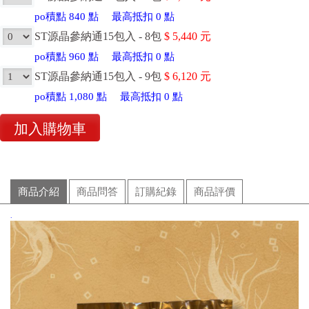
po積點
840
點
最高抵扣
0
點
ST源晶參納通15包入 - 8包
$
5,440
元
po積點
960
點
最高抵扣
0
點
ST源晶參納通15包入 - 9包
$
6,120
元
po積點
1,080
點
最高抵扣
0
點
商品介紹
商品問答
訂購紀錄
商品評價
.